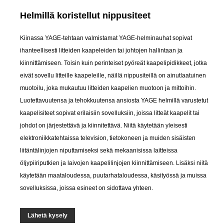
Helmillä koristellut nippusiteet
Kiinassa YAGE-tehtaan valmistamat YAGE-helminauhat sopivat
ihanteellisesti litteiden kaapeleiden tai johtojen hallintaan ja
kiinnittämiseen. Toisin kuin perinteiset pyöreät kaapelipidikkeet, jotka
eivät sovellu litteille kaapeleille, näillä nippusiteillä on ainutlaatuinen
muotoilu, joka mukautuu litteiden kaapelien muotoon ja mittoihin.
Luotettavuutensa ja tehokkuutensa ansiosta YAGE helmillä varustetut
kaapelisiteet sopivat erilaisiin sovelluksiin, joissa litteät kaapelit tai
johdot on järjestettävä ja kiinnitettävä. Niitä käytetään yleisesti
elektroniikkatehtaissa television, tietokoneen ja muiden sisäisten
liitäntälinjojen niputtamiseksi sekä mekaanisissa laitteissa
öljypiiriputkien ja laivojen kaapelilinjojen kiinnittämiseen. Lisäksi niitä
käytetään maataloudessa, puutarhataloudessa, käsityössä ja muissa
sovelluksissa, joissa esineet on sidottava yhteen.
Lähetä kysely