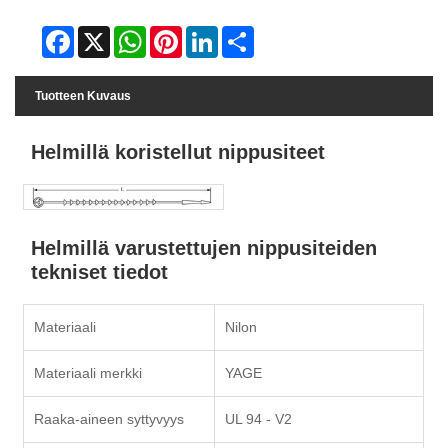
Facebook
X
WhatsApp
Pinterest
LinkedIn
Share
Tuotteen Kuvaus
Helmillä koristellut nippusiteet
Helmillä varustettujen nippusiteiden
tekniset tiedot
Materiaali
Nilon
Materiaali merkki
YAGE
Raaka-aineen syttyvyys
UL 94 - V2