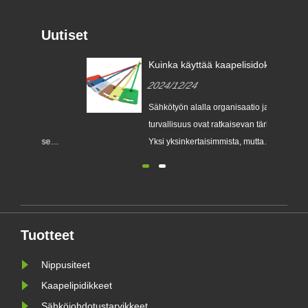
Uutiset
Kuinka käyttää kaapelisidoksia
johdoissa?
2024/12/24
Sähkötyön alalla organisaatio ja
turvallisuus ovat ratkaisevan tärkeitä.
se
Yksi yksinkertaisimmista, mutta
tehokkaimmista työkaluista näiden
tavoitteiden saavuttamiseksi on
vetoketjut. Kaapelisuhteet (joita
usein kutsutaan siteiksi) tunnetaan
n
monipuolisuudestaan ​​ja
Tuotteet
ia
helppokäyttöisyydestään, ja ne
ova......
Nippusiteet
Kaapelipidikkeet
Sähköjohdotustarvikkeet