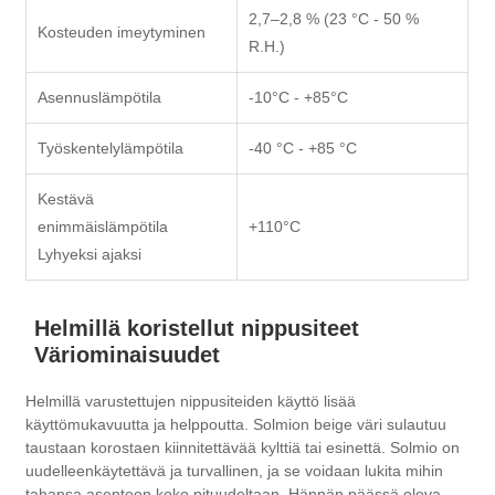
2,7–2,8 % (23 °C - 50 %
Kosteuden imeytyminen
R.H.)
Asennuslämpötila
-10°C - +85°C
Työskentelylämpötila
-40 °C - +85 °C
Kestävä
enimmäislämpötila
+110°C
Lyhyeksi ajaksi
Helmillä koristellut nippusiteet
Väriominaisuudet
Helmillä varustettujen nippusiteiden käyttö lisää
käyttömukavuutta ja helppoutta. Solmion beige väri sulautuu
taustaan ​​korostaen kiinnitettävää kylttiä tai esinettä. Solmio on
uudelleenkäytettävä ja turvallinen, ja se voidaan lukita mihin
tahansa asentoon koko pituudeltaan. Hännän päässä oleva